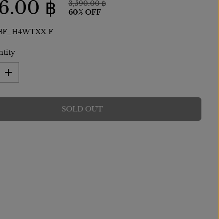
36.00 ฿
3,590.00 ฿
R
Y
60% OFF
E
O
G
U
48F_H4WTXX-F
U
S
L
A
ntity
A
V
R
E
I
P
D
n
R
c
I
r
SOLD OUT
e
C
a
E
s
e
q
u
a
n
t
i
t
y
f
o