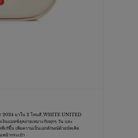
r
T
o
g
e
t
h
e
r
B
a
g
i
n
W
h
i
t
e
U
n
i
gle 2024 มาใน 2 โทนสี ฺWHITE UNITED
t
เงินแมทช์ลุคง่ายเหมาะกับทุกๆ วัน และ
e
เก๋ขึ้น เพิ่มความเป็นเอกลักษณ์ด้วยบัคเคิล
d
านหน้ากระเป๋า