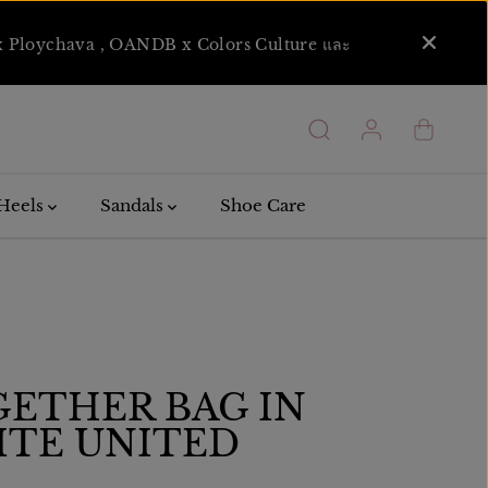
NDB x Ploychava , OANDB x Colors Culture และ
Heels
Sandals
Shoe Care
ETHER BAG IN
TE UNITED